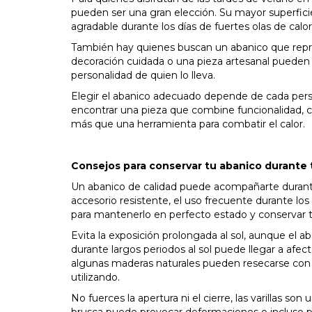
pueden ser una gran elección. Su mayor superfici
agradable durante los días de fuertes olas de calor
También hay quienes buscan un abanico que repre
decoración cuidada o una pieza artesanal pueden 
personalidad de quien lo lleva.
Elegir el abanico adecuado depende de cada perso
encontrar una pieza que combine funcionalidad,
más que una herramienta para combatir el calor.
Consejos para conservar tu abanico durante 
Un abanico de calidad puede acompañarte durante
accesorio resistente, el uso frecuente durante l
para mantenerlo en perfecto estado y conservar 
Evita la exposición prolongada al sol, aunque el a
durante largos periodos al sol puede llegar a afect
algunas maderas naturales pueden resecarse con 
utilizando.
No fuerces la apertura ni el cierre, las varillas so
brusca puede provocar deformaciones o incluso pe