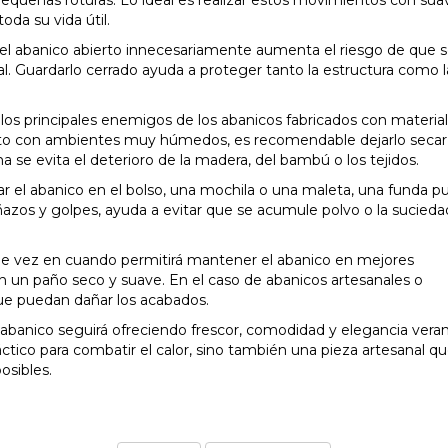
oda su vida útil.
 el abanico abierto innecesariamente aumenta el riesgo de que 
l. Guardarlo cerrado ayuda a proteger tanto la estructura como la
os principales enemigos de los abanicos fabricados con materia
tacto con ambientes muy húmedos, es recomendable dejarlo secar
se evita el deterioro de la madera, del bambú o los tejidos.
var el abanico en el bolso, una mochila o una maleta, una funda 
ñazos y golpes, ayuda a evitar que se acumule polvo o la sucieda
 de vez en cuando permitirá mantener el abanico en mejores
con un paño seco y suave. En el caso de abanicos artesanales o
ue puedan dañar los acabados.
 abanico seguirá ofreciendo frescor, comodidad y elegancia veran
ráctico para combatir el calor, sino también una pieza artesanal q
osibles.