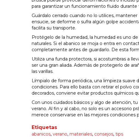
para garantizar un funcionamiento fluido durante t
Guárdalo cerrado cuando no lo utilices, mantener
ensucie, se deforme o sufra algún golpe accidenta
facilita su transporte.
Protégelo de la humedad, la humedad es uno de l
naturales. Si el abanico se moja o entra en con
completamente antes de guardarlo. De esta forma 
Utiliza una funda protectora, si acostumbras a lle
ser una gran aliada. Además de protegerlo de ara
las varillas.
Límpialo de forma periódica, una limpieza suave
condiciones. Para ello basta con retirar el polvo 
decorados, conviene evitar productos químicos q
Con unos cuidados básicos y algo de atención, tu
verano. Al fin y al cabo, no solo es un accesorio p
merece conservarse en las mejores condiciones p
Etiquetas
abanicos
,
verano
,
materiales
,
consejos
,
tips