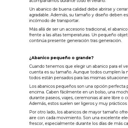
acompañarnos durante todo el verano.
Un abanico de buena calidad debe abrirse y cerrar
agradable. Además, su tamaño y diseño deben esta
incómodo de transportar.
Más allá de ser un accesorio tradicional, el abanic
frente a las altas temperaturas. Un pequeño objet
continúa presente generación tras generación.
¿Abanico pequeño o grande?
Cuando tenemos que elegir un abanico para el v
cuenta es su tamaño. Aunque todos cumplen la mi
todos están pensados para las mismas situaciones
Los abanicos pequeños son una opción perfecta pa
encima. Caben fácilmente en un bolso, una mochila
durante paseos, viajes, ceremonias al aire libre 
Además, estos suelen ser ligeros y muy prácticos p
Por otro lado, los abanicos de mayor tamaño ofre
aire con cada movimiento. Son una excelente e
frescor, especialmente durante los días de más ca