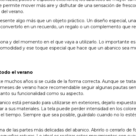
e permite mover más aire y disfrutar de una sensación de fresc
 del verano.
sente algo más que un objeto práctico. Un diseño especial, una
convertirlo en un recuerdo, un regalo o un complemento que ref
na y del momento en el que vaya a utilizarlo. Lo importante es
 comodidad y ese toque especial que hace que un abanico sea 
todo el verano
 muchos años si se cuida de la forma correcta. Aunque se trata
os meses de verano hace recomendable seguir algunas pautas senc
tanto su funcionalidad como su aspecto.
banico está pensado para utilizarse en exteriores, dejarlo expuest
ar a sus materiales. La tela puede perder intensidad en los colore
el tiempo. Siempre que sea posible, guárdalo cuando no lo esté
n una de las partes más delicadas del abanico. Abrirlo o cerrarlo de 
queñas roturas. Lo ideal es realizar estos movimientos con sua