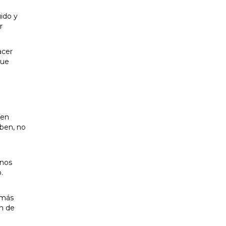
ido y
r
acer
que
 en
uben, no
rnos
.
 más
n de