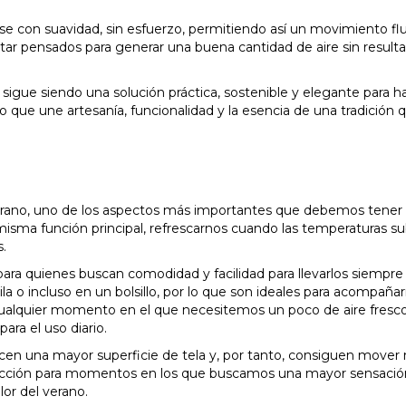
se con suavidad, sin esfuerzo, permitiendo así un movimiento flu
r pensados para generar una buena cantidad de aire sin resulta
o sigue siendo una solución práctica, sostenible y elegante para h
o que une artesanía, funcionalidad y la esencia de una tradición 
erano, uno de los aspectos más importantes que debemos tener
sma función principal, refrescarnos cuando las temperaturas s
.
ra quienes buscan comodidad y facilidad para llevarlos siempre
 o incluso en un bolsillo, por lo que son ideales para acompaña
o cualquier momento en el que necesitemos un poco de aire fresco
ara el uso diario.
cen una mayor superficie de tela y, por tanto, consiguen mover
lección para momentos en los que buscamos una mayor sensació
lor del verano.