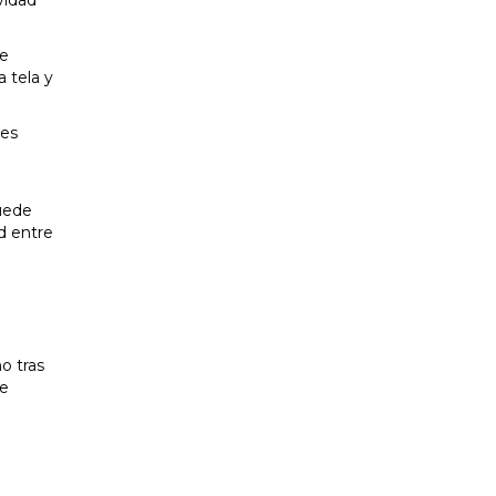
se
 tela y
les
puede
d entre
o tras
ue