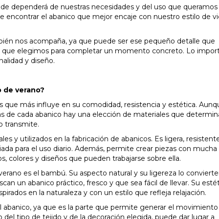
nde dependerá de nuestras necesidades y del uso que queramos 
e encontrar el abanico que mejor encaje con nuestro estilo de vi
bién nos acompaña, ya que puede ser ese pequeño detalle que
ial que elegimos para completar un momento concreto. Lo impor
nalidad y diseño.
o de verano?
s que más influye en su comodidad, resistencia y estética. Aunq
trás de cada abanico hay una elección de materiales que determ
lo transmite.
s y utilizados en la fabricación de abanicos. Es ligera, resistente
ada para el uso diario. Además, permite crear piezas con mucha
s, colores y diseños que pueden trabajarse sobre ella.
erano es el bambú. Su aspecto natural y su ligereza lo conviert
n un abanico práctico, fresco y que sea fácil de llevar. Su esté
irados en la naturaleza y con un estilo que refleja relajación.
 abanico, ya que es la parte que permite generar el movimiento 
 del tipo de tejido y de la decoración elegida, puede dar lugar a