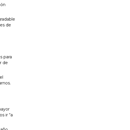
ión
gradable
les de
s para
r de
el
arnos.
mayor
s ir “a
maño