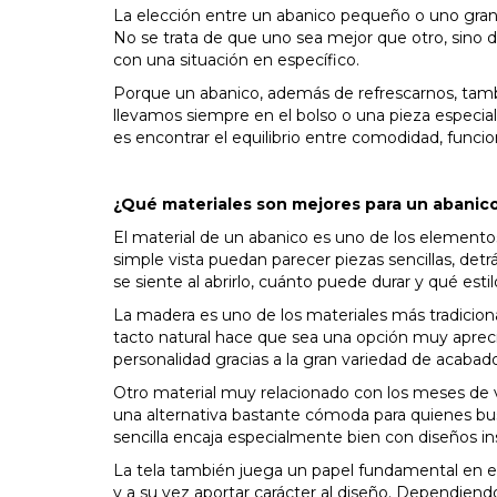
La elección entre un abanico pequeño o uno gra
No se trata de que uno sea mejor que otro, sino d
con una situación en específico.
Porque un abanico, además de refrescarnos, tam
llevamos siempre en el bolso o una pieza espec
es encontrar el equilibrio entre comodidad, funcio
¿Qué materiales son mejores para un abanic
El material de un abanico es uno de los elemento
simple vista puedan parecer piezas sencillas, de
se siente al abrirlo, cuánto puede durar y qué esti
La madera es uno de los materiales más tradicionale
tacto natural hace que sea una opción muy apreci
personalidad gracias a la gran variedad de acabado
Otro material muy relacionado con los meses de v
una alternativa bastante cómoda para quienes busca
sencilla encaja especialmente bien con diseños insp
La tela también juega un papel fundamental en el
y a su vez aportar carácter al diseño. Dependiendo