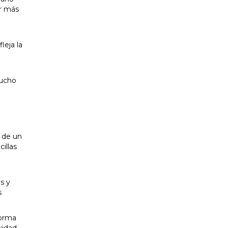
or más
leja la
mucho
 de un
illas
o
s y
s
forma
vidad