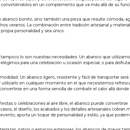
, convirtiéndolos en un complemento que va más allá de su func
un abanico bonito, sino también una pieza que resulte cómoda, a
os veranos. La combinación entre tradición artesanal y materia
propia personalidad y sea único.
 tampoco lo son nuestras necesidades. Un abanico que utilizamo
elegimos para una celebración u ocasión especial, o para disfruta
modidad. Un abanico ligero, resistente y fácil de transportar será 
 utilizarlo en cualquier momento en el que necesitemos refresc
vertirse en una forma sencilla de combatir el calor allá donde
stas o celebraciones al aire libre, el abanico puede convertirse
os, el diseño, los acabados y los detalles artesanales cobran 
 evento, aporta un toque de personalidad y estilo, ya que podemo
 terrazas, patios o espacios exteriores, los abanicos de mayor ta