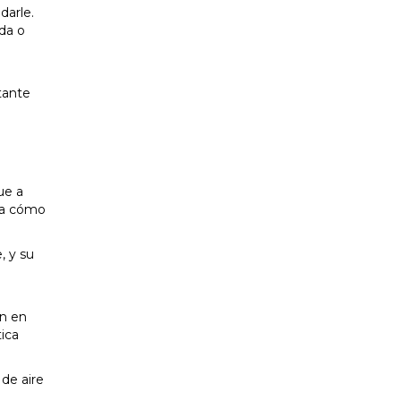
darle.
da o
tante
ue a
ina cómo
, y su
en en
tica
de aire