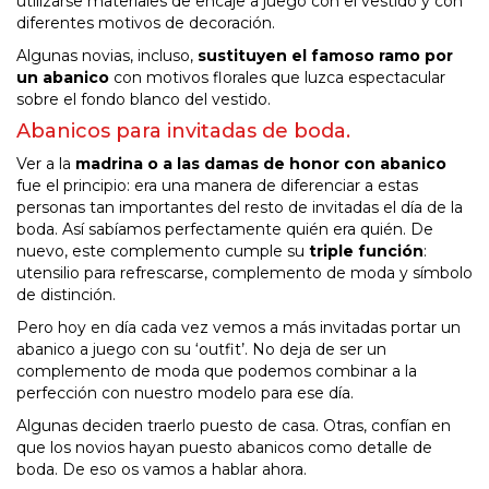
utilizarse materiales de encaje a juego con el vestido y con
diferentes motivos de decoración.
Algunas novias, incluso,
sustituyen el famoso ramo por
un abanico
con motivos florales que luzca espectacular
sobre el fondo blanco del vestido.
Abanicos para invitadas de boda.
Ver a la
madrina o a las damas de honor con abanico
fue el principio: era una manera de diferenciar a estas
personas tan importantes del resto de invitadas el día de la
boda. Así sabíamos perfectamente quién era quién. De
nuevo, este complemento cumple su
triple función
:
utensilio para refrescarse, complemento de moda y símbolo
de distinción.
Pero hoy en día cada vez vemos a más invitadas portar un
abanico a juego con su ‘outfit’. No deja de ser un
complemento de moda que podemos combinar a la
perfección con nuestro modelo para ese día.
Algunas deciden traerlo puesto de casa. Otras, confían en
que los novios hayan puesto abanicos como detalle de
boda. De eso os vamos a hablar ahora.