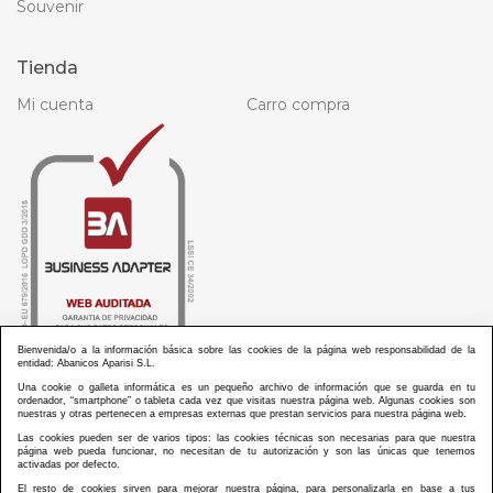
Souvenir
Tienda
Mi cuenta
Carro compra
Bienvenida/o a la información básica sobre las cookies de la página web responsabilidad de la
entidad: Abanicos Aparisi S.L.
Una cookie o galleta informática es un pequeño archivo de información que se guarda en tu
ordenador, “smartphone” o tableta cada vez que visitas nuestra página web. Algunas cookies son
nuestras y otras pertenecen a empresas externas que prestan servicios para nuestra página web.
Las cookies pueden ser de varios tipos: las cookies técnicas son necesarias para que nuestra
ABANICOS APARISI S.L. ha recibido por parte de La Generalitat Valenciana, la cantidad de
página web pueda funcionar, no necesitan de tu autorización y son las únicas que tenemos
100.000 € en apoyo al proyecto HISOLV/2021/3933/46 del PLAN EMPRESARIAL “PLAN RESISITIR
activadas por defecto.
PLUS”.
ABANICOS APARISI S.L. ha recibido por parte de La Generalitat Valenciana, la cantidad de 7.000
El resto de cookies sirven para mejorar nuestra página, para personalizarla en base a tus