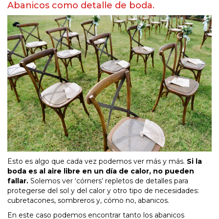
Abanicos como detalle de boda.
Esto es algo que cada vez podemos ver más y más.
Si la
boda es al aire libre en un día de calor, no pueden
fallar.
Solemos ver ‘córners’ repletos de detalles para
protegerse del sol y del calor y otro tipo de necesidades:
cubretacones, sombreros y, cómo no, abanicos.
En este caso podemos encontrar tanto los abanicos