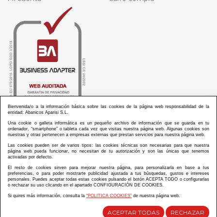
Bienvenida/o a la información básica sobre las cookies de la página web responsabilidad de la
entidad: Abanicos Aparisi S.L.
Una cookie o galleta informática es un pequeño archivo de información que se guarda en tu
ordenador, “smartphone” o tableta cada vez que visitas nuestra página web. Algunas cookies son
nuestras y otras pertenecen a empresas externas que prestan servicios para nuestra página web.
Las cookies pueden ser de varios tipos: las cookies técnicas son necesarias para que nuestra
ABANICOS APARISI S.L. ha recibido por parte de La Generalitat Valenciana, la cantidad de
página web pueda funcionar, no necesitan de tu autorización y son las únicas que tenemos
100.000 € en apoyo al proyecto HISOLV/2021/3933/46 del PLAN EMPRESARIAL “PLAN RESISITIR
activadas por defecto.
PLUS”.
ABANICOS APARISI S.L. ha recibido por parte de La Generalitat Valenciana, la cantidad de 7.000
El resto de cookies sirven para mejorar nuestra página, para personalizarla en base a tus
€ en apoyo al proyecto CMARTE/2021/265/46 del PLAN AYUDAS DIRECTAS ARTESANIA “CMARTE”.
preferencias, o para poder mostrarte publicidad ajustada a tus búsquedas, gustos e intereses
personales. Puedes aceptar todas estas cookies pulsando el botón ACEPTA TODO o configurarlas
o rechazar su uso clicando en el apartado CONFIGURACIÓN DE COOKIES.
Si quires más información, consulta la
“POLITICA COOKIES”
de nuestra página web.
Diseño y desarrollo web Im3diA comunicación
ACEPTAR TODAS
RECHAZAR