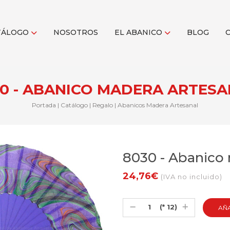
TÁLOGO
NOSOTROS
EL ABANICO
BLOG
0 - ABANICO MADERA ARTES
Portada
|
Catálogo
|
Regalo
|
Abanicos Madera Artesanal
8030 - Abanico 
24,76€
(IVA no incluido)
(* 12)