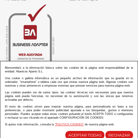
Bienvenida/o a la información básica sobre las cookies de la página web responsabilidad de la
entidad: Abanicos Aparisi S.L.
Una cookie o galleta informática es un pequeño archivo de información que se guarda en tu
ordenador, “smartphone” o tableta cada vez que visitas nuestra página web. Algunas cookies son
nuestras y otras pertenecen a empresas externas que prestan servicios para nuestra página web.
Las cookies pueden ser de varios tipos: las cookies técnicas son necesarias para que nuestra
ABANICOS APARISI S.L. ha recibido por parte de La Generalitat Valenciana, la cantidad de
página web pueda funcionar, no necesitan de tu autorización y son las únicas que tenemos
100.000 € en apoyo al proyecto HISOLV/2021/3933/46 del PLAN EMPRESARIAL “PLAN RESISITIR
activadas por defecto.
PLUS”.
ABANICOS APARISI S.L. ha recibido por parte de La Generalitat Valenciana, la cantidad de 7.000
El resto de cookies sirven para mejorar nuestra página, para personalizarla en base a tus
€ en apoyo al proyecto CMARTE/2021/265/46 del PLAN AYUDAS DIRECTAS ARTESANIA “CMARTE”.
preferencias, o para poder mostrarte publicidad ajustada a tus búsquedas, gustos e intereses
personales. Puedes aceptar todas estas cookies pulsando el botón ACEPTA TODO o configurarlas
o rechazar su uso clicando en el apartado CONFIGURACIÓN DE COOKIES.
Si quires más información, consulta la
“POLITICA COOKIES”
de nuestra página web.
Diseño y desarrollo web Im3diA comunicación
ACEPTAR TODAS
RECHAZAR