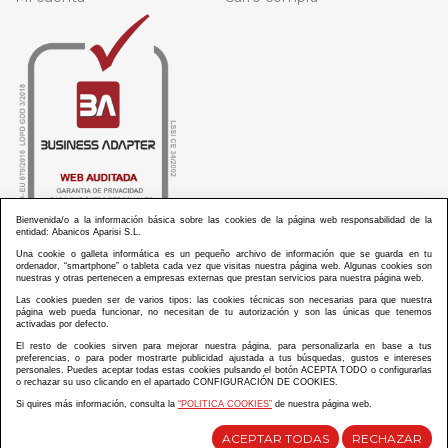
Bienvenida/o a la información básica sobre las cookies de la página web responsabilidad de la
entidad: Abanicos Aparisi S.L.
Una cookie o galleta informática es un pequeño archivo de información que se guarda en tu
ordenador, “smartphone” o tableta cada vez que visitas nuestra página web. Algunas cookies son
nuestras y otras pertenecen a empresas externas que prestan servicios para nuestra página web.
Las cookies pueden ser de varios tipos: las cookies técnicas son necesarias para que nuestra
ABANICOS APARISI S.L. ha recibido por parte de La Generalitat Valenciana, la cantidad de
página web pueda funcionar, no necesitan de tu autorización y son las únicas que tenemos
100.000 € en apoyo al proyecto HISOLV/2021/3933/46 del PLAN EMPRESARIAL “PLAN RESISITIR
activadas por defecto.
PLUS”.
ABANICOS APARISI S.L. ha recibido por parte de La Generalitat Valenciana, la cantidad de 7.000
El resto de cookies sirven para mejorar nuestra página, para personalizarla en base a tus
€ en apoyo al proyecto CMARTE/2021/265/46 del PLAN AYUDAS DIRECTAS ARTESANIA “CMARTE”.
preferencias, o para poder mostrarte publicidad ajustada a tus búsquedas, gustos e intereses
personales. Puedes aceptar todas estas cookies pulsando el botón ACEPTA TODO o configurarlas
o rechazar su uso clicando en el apartado CONFIGURACIÓN DE COOKIES.
Si quires más información, consulta la
“POLITICA COOKIES”
de nuestra página web.
Diseño y desarrollo web Im3diA comunicación
ACEPTAR TODAS
RECHAZAR