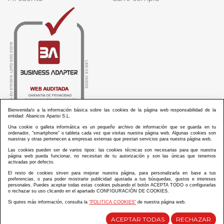
Bienvenida/o a la información básica sobre las cookies de la página web responsabilidad de la
entidad: Abanicos Aparisi S.L.
Una cookie o galleta informática es un pequeño archivo de información que se guarda en tu
ordenador, “smartphone” o tableta cada vez que visitas nuestra página web. Algunas cookies son
nuestras y otras pertenecen a empresas externas que prestan servicios para nuestra página web.
Las cookies pueden ser de varios tipos: las cookies técnicas son necesarias para que nuestra
ABANICOS APARISI S.L. ha recibido por parte de La Generalitat Valenciana, la cantidad de
página web pueda funcionar, no necesitan de tu autorización y son las únicas que tenemos
100.000 € en apoyo al proyecto HISOLV/2021/3933/46 del PLAN EMPRESARIAL “PLAN RESISITIR
activadas por defecto.
PLUS”.
ABANICOS APARISI S.L. ha recibido por parte de La Generalitat Valenciana, la cantidad de 7.000
El resto de cookies sirven para mejorar nuestra página, para personalizarla en base a tus
€ en apoyo al proyecto CMARTE/2021/265/46 del PLAN AYUDAS DIRECTAS ARTESANIA “CMARTE”.
preferencias, o para poder mostrarte publicidad ajustada a tus búsquedas, gustos e intereses
personales. Puedes aceptar todas estas cookies pulsando el botón ACEPTA TODO o configurarlas
o rechazar su uso clicando en el apartado CONFIGURACIÓN DE COOKIES.
Si quires más información, consulta la
“POLITICA COOKIES”
de nuestra página web.
Diseño y desarrollo web Im3diA comunicación
ACEPTAR TODAS
RECHAZAR