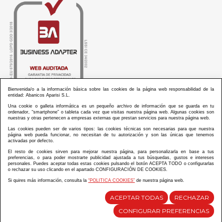
Bienvenida/o a la información básica sobre las cookies de la página web responsabilidad de la
entidad: Abanicos Aparisi S.L.
Una cookie o galleta informática es un pequeño archivo de información que se guarda en tu
ordenador, “smartphone” o tableta cada vez que visitas nuestra página web. Algunas cookies son
nuestras y otras pertenecen a empresas externas que prestan servicios para nuestra página web.
Las cookies pueden ser de varios tipos: las cookies técnicas son necesarias para que nuestra
ABANICOS APARISI S.L. ha recibido por parte de La Generalitat Valenciana, la cantidad de
página web pueda funcionar, no necesitan de tu autorización y son las únicas que tenemos
100.000 € en apoyo al proyecto HISOLV/2021/3933/46 del PLAN EMPRESARIAL “PLAN RESISITIR
activadas por defecto.
PLUS”.
ABANICOS APARISI S.L. ha recibido por parte de La Generalitat Valenciana, la cantidad de 7.000
El resto de cookies sirven para mejorar nuestra página, para personalizarla en base a tus
€ en apoyo al proyecto CMARTE/2021/265/46 del PLAN AYUDAS DIRECTAS ARTESANIA “CMARTE”.
preferencias, o para poder mostrarte publicidad ajustada a tus búsquedas, gustos e intereses
personales. Puedes aceptar todas estas cookies pulsando el botón ACEPTA TODO o configurarlas
o rechazar su uso clicando en el apartado CONFIGURACIÓN DE COOKIES.
Si quires más información, consulta la
“POLITICA COOKIES”
de nuestra página web.
Diseño y desarrollo web Im3diA comunicación
ACEPTAR TODAS
RECHAZAR
CONFIGURAR PREFERENCIAS