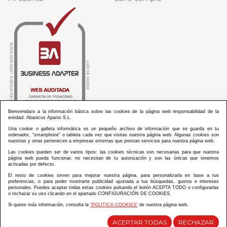
Bienvenida/o a la información básica sobre las cookies de la página web responsabilidad de la
entidad: Abanicos Aparisi S.L.
Una cookie o galleta informática es un pequeño archivo de información que se guarda en tu
ordenador, “smartphone” o tableta cada vez que visitas nuestra página web. Algunas cookies son
nuestras y otras pertenecen a empresas externas que prestan servicios para nuestra página web.
Las cookies pueden ser de varios tipos: las cookies técnicas son necesarias para que nuestra
ABANICOS APARISI S.L. ha recibido por parte de La Generalitat Valenciana, la cantidad de
página web pueda funcionar, no necesitan de tu autorización y son las únicas que tenemos
100.000 € en apoyo al proyecto HISOLV/2021/3933/46 del PLAN EMPRESARIAL “PLAN RESISITIR
activadas por defecto.
PLUS”.
ABANICOS APARISI S.L. ha recibido por parte de La Generalitat Valenciana, la cantidad de 7.000
El resto de cookies sirven para mejorar nuestra página, para personalizarla en base a tus
€ en apoyo al proyecto CMARTE/2021/265/46 del PLAN AYUDAS DIRECTAS ARTESANIA “CMARTE”.
preferencias, o para poder mostrarte publicidad ajustada a tus búsquedas, gustos e intereses
personales. Puedes aceptar todas estas cookies pulsando el botón ACEPTA TODO o configurarlas
o rechazar su uso clicando en el apartado CONFIGURACIÓN DE COOKIES.
Si quires más información, consulta la
“POLITICA COOKIES”
de nuestra página web.
Diseño y desarrollo web Im3diA comunicación
ACEPTAR TODAS
RECHAZAR