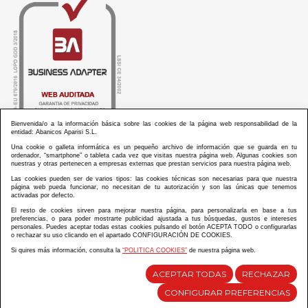
Bienvenida/o a la información básica sobre las cookies de la página web responsabilidad de la
entidad: Abanicos Aparisi S.L.
Una cookie o galleta informática es un pequeño archivo de información que se guarda en tu
ordenador, “smartphone” o tableta cada vez que visitas nuestra página web. Algunas cookies son
nuestras y otras pertenecen a empresas externas que prestan servicios para nuestra página web.
Las cookies pueden ser de varios tipos: las cookies técnicas son necesarias para que nuestra
ABANICOS APARISI S.L. ha recibido por parte de La Generalitat Valenciana, la cantidad de
página web pueda funcionar, no necesitan de tu autorización y son las únicas que tenemos
100.000 € en apoyo al proyecto HISOLV/2021/3933/46 del PLAN EMPRESARIAL “PLAN RESISITIR
activadas por defecto.
PLUS”.
ABANICOS APARISI S.L. ha recibido por parte de La Generalitat Valenciana, la cantidad de 7.000
El resto de cookies sirven para mejorar nuestra página, para personalizarla en base a tus
€ en apoyo al proyecto CMARTE/2021/265/46 del PLAN AYUDAS DIRECTAS ARTESANIA “CMARTE”.
preferencias, o para poder mostrarte publicidad ajustada a tus búsquedas, gustos e intereses
personales. Puedes aceptar todas estas cookies pulsando el botón ACEPTA TODO o configurarlas
o rechazar su uso clicando en el apartado CONFIGURACIÓN DE COOKIES.
Si quires más información, consulta la
“POLITICA COOKIES”
de nuestra página web.
Diseño y desarrollo web Im3diA comunicación
ACEPTAR TODAS
RECHAZAR
CONFIGURAR PREFERENCIAS