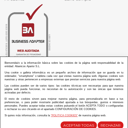
Bienvenida/o a la información básica sobre las cookies de la página web responsabilidad de la
entidad: Abanicos Aparisi S.L.
Una cookie o galleta informática es un pequeño archivo de información que se guarda en tu
ordenador, “smartphone” o tableta cada vez que visitas nuestra página web. Algunas cookies son
nuestras y otras pertenecen a empresas externas que prestan servicios para nuestra página web.
Las cookies pueden ser de varios tipos: las cookies técnicas son necesarias para que nuestra
ABANICOS APARISI S.L. ha recibido por parte de La Generalitat Valenciana, la cantidad de
página web pueda funcionar, no necesitan de tu autorización y son las únicas que tenemos
100.000 € en apoyo al proyecto HISOLV/2021/3933/46 del PLAN EMPRESARIAL “PLAN RESISITIR
activadas por defecto.
PLUS”.
ABANICOS APARISI S.L. ha recibido por parte de La Generalitat Valenciana, la cantidad de 7.000
El resto de cookies sirven para mejorar nuestra página, para personalizarla en base a tus
€ en apoyo al proyecto CMARTE/2021/265/46 del PLAN AYUDAS DIRECTAS ARTESANIA “CMARTE”.
preferencias, o para poder mostrarte publicidad ajustada a tus búsquedas, gustos e intereses
personales. Puedes aceptar todas estas cookies pulsando el botón ACEPTA TODO o configurarlas
o rechazar su uso clicando en el apartado CONFIGURACIÓN DE COOKIES.
Si quires más información, consulta la
“POLITICA COOKIES”
de nuestra página web.
Diseño y desarrollo web Im3diA comunicación
ACEPTAR TODAS
RECHAZAR