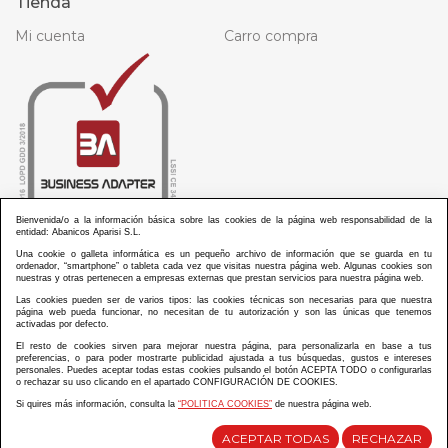
Tienda
Mi cuenta
Carro compra
Bienvenida/o a la información básica sobre las cookies de la página web responsabilidad de la
entidad: Abanicos Aparisi S.L.
Una cookie o galleta informática es un pequeño archivo de información que se guarda en tu
ordenador, “smartphone” o tableta cada vez que visitas nuestra página web. Algunas cookies son
nuestras y otras pertenecen a empresas externas que prestan servicios para nuestra página web.
Las cookies pueden ser de varios tipos: las cookies técnicas son necesarias para que nuestra
página web pueda funcionar, no necesitan de tu autorización y son las únicas que tenemos
activadas por defecto.
El resto de cookies sirven para mejorar nuestra página, para personalizarla en base a tus
ABANICOS APARISI S.L. ha recibido por parte de La Generalitat Valenciana, la cantidad de
preferencias, o para poder mostrarte publicidad ajustada a tus búsquedas, gustos e intereses
100.000 € en apoyo al proyecto HISOLV/2021/3933/46 del PLAN EMPRESARIAL “PLAN RESISITIR
personales. Puedes aceptar todas estas cookies pulsando el botón ACEPTA TODO o configurarlas
PLUS”.
ABANICOS APARISI S.L. ha recibido por parte de La Generalitat Valenciana, la cantidad de 7.000
o rechazar su uso clicando en el apartado CONFIGURACIÓN DE COOKIES.
€ en apoyo al proyecto CMARTE/2021/265/46 del PLAN AYUDAS DIRECTAS ARTESANIA “CMARTE”.
Si quires más información, consulta la
“POLITICA COOKIES”
de nuestra página web.
ACEPTAR TODAS
RECHAZAR