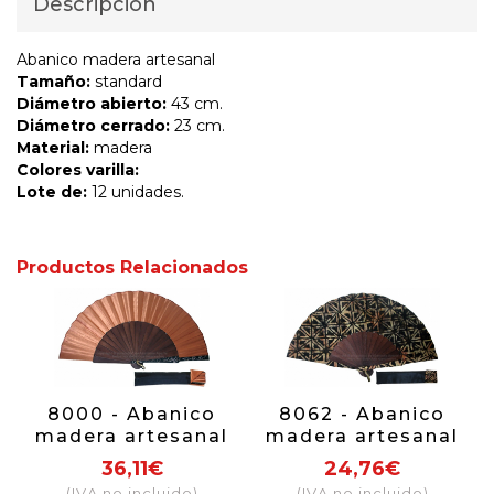
Descripción
Abanico madera artesanal
Tamaño:
standard
Diámetro abierto:
43 cm.
Diámetro cerrado:
23 cm.
Material:
madera
Colores varilla:
Lote de:
12 unidades.
Productos Relacionados
8000 - Abanico
8062 - Abanico
madera artesanal
madera artesanal
36,11€
24,76€
(IVA no incluido)
(IVA no incluido)