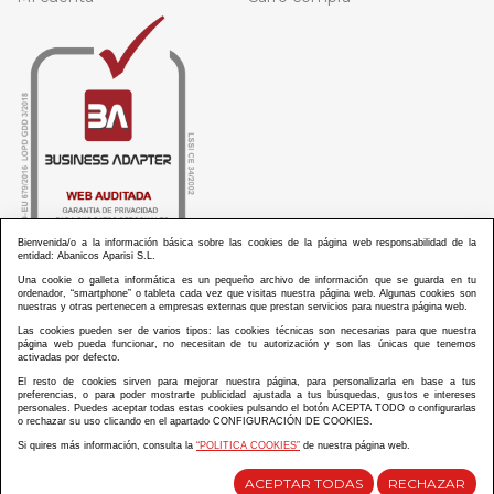
Bienvenida/o a la información básica sobre las cookies de la página web responsabilidad de la
entidad: Abanicos Aparisi S.L.
Una cookie o galleta informática es un pequeño archivo de información que se guarda en tu
ordenador, “smartphone” o tableta cada vez que visitas nuestra página web. Algunas cookies son
nuestras y otras pertenecen a empresas externas que prestan servicios para nuestra página web.
Las cookies pueden ser de varios tipos: las cookies técnicas son necesarias para que nuestra
ABANICOS APARISI S.L. ha recibido por parte de La Generalitat Valenciana, la cantidad de
página web pueda funcionar, no necesitan de tu autorización y son las únicas que tenemos
100.000 € en apoyo al proyecto HISOLV/2021/3933/46 del PLAN EMPRESARIAL “PLAN RESISITIR
activadas por defecto.
PLUS”.
ABANICOS APARISI S.L. ha recibido por parte de La Generalitat Valenciana, la cantidad de 7.000
El resto de cookies sirven para mejorar nuestra página, para personalizarla en base a tus
€ en apoyo al proyecto CMARTE/2021/265/46 del PLAN AYUDAS DIRECTAS ARTESANIA “CMARTE”.
preferencias, o para poder mostrarte publicidad ajustada a tus búsquedas, gustos e intereses
personales. Puedes aceptar todas estas cookies pulsando el botón ACEPTA TODO o configurarlas
o rechazar su uso clicando en el apartado CONFIGURACIÓN DE COOKIES.
Si quires más información, consulta la
“POLITICA COOKIES”
de nuestra página web.
Diseño y desarrollo web Im3diA comunicación
ACEPTAR TODAS
RECHAZAR