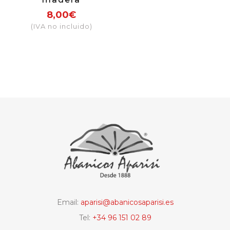
sublimación
8,00€
Costa del Sol
(IVA no incluido)
(surtido colores)
Email:
aparisi@abanicosaparisi.es
Tel:
+34 96 151 02 89