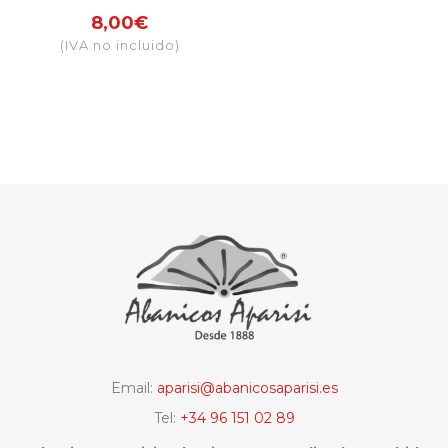
sublimación
8,00€
Córdoba
(IVA no incluido)
mezquita
Email:
aparisi@abanicosaparisi.es
Tel:
+34 96 151 02 89