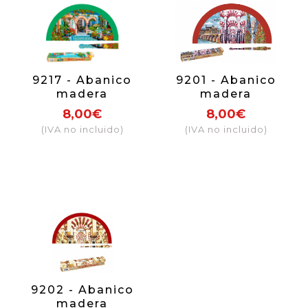
9217 - Abanico
9201 - Abanico
madera
madera
sublimación
sublimación
8,00€
8,00€
patio Andaluz
Córdoba
(IVA no incluido)
(IVA no incluido)
(surtido colores)
9202 - Abanico
madera