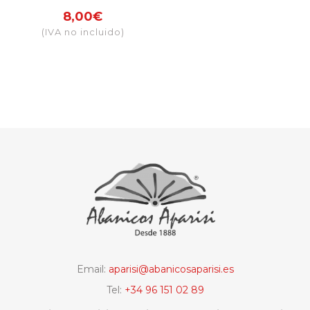
sublimación
8,00€
Córdoba
(IVA no incluido)
Email:
aparisi@abanicosaparisi.es
Tel:
+34 96 151 02 89