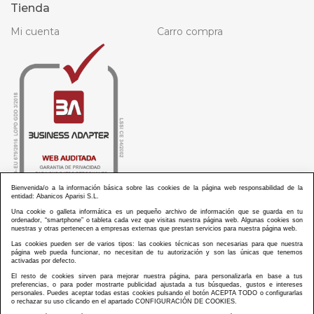
Tienda
Mi cuenta
Carro compra
Bienvenida/o a la información básica sobre las cookies de la página web responsabilidad de la
entidad: Abanicos Aparisi S.L.
Una cookie o galleta informática es un pequeño archivo de información que se guarda en tu
ordenador, “smartphone” o tableta cada vez que visitas nuestra página web. Algunas cookies son
nuestras y otras pertenecen a empresas externas que prestan servicios para nuestra página web.
Las cookies pueden ser de varios tipos: las cookies técnicas son necesarias para que nuestra
ABANICOS APARISI S.L. ha recibido por parte de La Generalitat Valenciana, la cantidad de
página web pueda funcionar, no necesitan de tu autorización y son las únicas que tenemos
100.000 € en apoyo al proyecto HISOLV/2021/3933/46 del PLAN EMPRESARIAL “PLAN RESISITIR
activadas por defecto.
PLUS”.
ABANICOS APARISI S.L. ha recibido por parte de La Generalitat Valenciana, la cantidad de 7.000
El resto de cookies sirven para mejorar nuestra página, para personalizarla en base a tus
€ en apoyo al proyecto CMARTE/2021/265/46 del PLAN AYUDAS DIRECTAS ARTESANIA “CMARTE”.
preferencias, o para poder mostrarte publicidad ajustada a tus búsquedas, gustos e intereses
personales. Puedes aceptar todas estas cookies pulsando el botón ACEPTA TODO o configurarlas
o rechazar su uso clicando en el apartado CONFIGURACIÓN DE COOKIES.