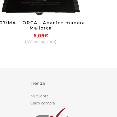
07/MALLORCA - Abanico madera
Mallorca
6,09€
(IVA no incluido)
Tienda
Mi cuenta
Carro compra