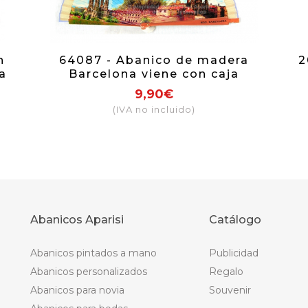
n
64087 - Abanico de madera
2
a
Barcelona viene con caja
ue
individual con el mismo motivo.
9,90€
(IVA no incluido)
Abanicos Aparisi
Catálogo
Abanicos pintados a mano
Publicidad
Abanicos personalizados
Regalo
Abanicos para novia
Souvenir