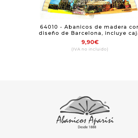
64010 - Abanicos de madera co
diseño de Barcelona, incluye caj
individal con el mismo motivo q
9,90€
el abanico.
(IVA no incluido)