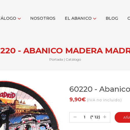
TÁLOGO
NOSOTROS
EL ABANICO
BLOG
220 - ABANICO MADERA MAD
Portada
|
Catálogo
60220 - Abanic
9,90€
(IVA no incluido)
(* 12)