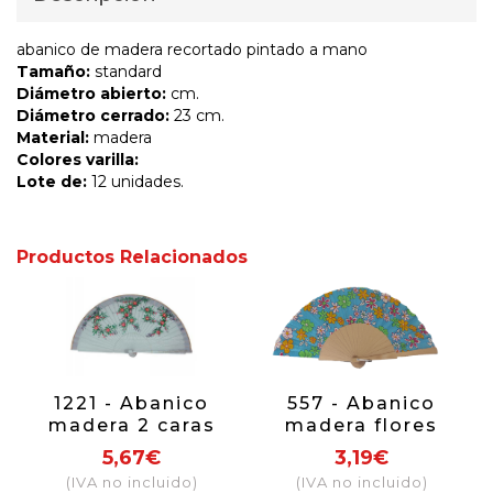
abanico de madera recortado pintado a mano
Tamaño:
standard
Diámetro abierto:
cm.
Diámetro cerrado:
23 cm.
Material:
madera
Colores varilla:
Lote de:
12 unidades.
Productos Relacionados
1221 - Abanico
557 - Abanico
madera 2 caras
madera flores
flores
(colores surtidos)
5,67€
3,19€
(IVA no incluido)
(IVA no incluido)