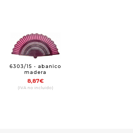
6303/15 - abanico
madera
recortado
8,87€
pintado a mano
(IVA no incluido)