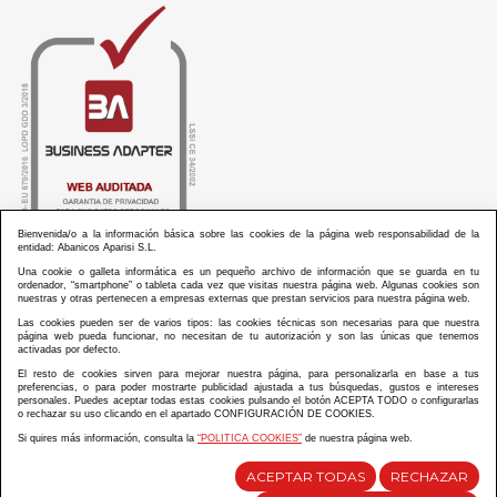
Bienvenida/o a la información básica sobre las cookies de la página web responsabilidad de la
entidad: Abanicos Aparisi S.L.
Una cookie o galleta informática es un pequeño archivo de información que se guarda en tu
ordenador, “smartphone” o tableta cada vez que visitas nuestra página web. Algunas cookies son
nuestras y otras pertenecen a empresas externas que prestan servicios para nuestra página web.
Las cookies pueden ser de varios tipos: las cookies técnicas son necesarias para que nuestra
ABANICOS APARISI S.L. ha recibido por parte de La Generalitat Valenciana, la cantidad de
página web pueda funcionar, no necesitan de tu autorización y son las únicas que tenemos
100.000 € en apoyo al proyecto HISOLV/2021/3933/46 del PLAN EMPRESARIAL “PLAN RESISITIR
activadas por defecto.
PLUS”.
ABANICOS APARISI S.L. ha recibido por parte de La Generalitat Valenciana, la cantidad de 7.000
El resto de cookies sirven para mejorar nuestra página, para personalizarla en base a tus
€ en apoyo al proyecto CMARTE/2021/265/46 del PLAN AYUDAS DIRECTAS ARTESANIA “CMARTE”.
preferencias, o para poder mostrarte publicidad ajustada a tus búsquedas, gustos e intereses
personales. Puedes aceptar todas estas cookies pulsando el botón ACEPTA TODO o configurarlas
o rechazar su uso clicando en el apartado CONFIGURACIÓN DE COOKIES.
Si quires más información, consulta la
“POLITICA COOKIES”
de nuestra página web.
Diseño y desarrollo web Im3diA comunicación
ACEPTAR TODAS
RECHAZAR