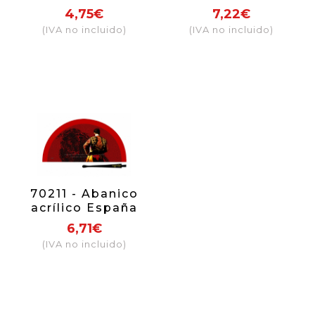
caras
enrejado
4,75€
7,22€
(IVA no incluido)
(IVA no incluido)
70211 - Abanico
acrílico España
torero toro
6,71€
(IVA no incluido)