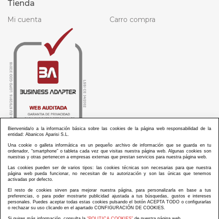
Tienda
Mi cuenta
Carro compra
Bienvenida/o a la información básica sobre las cookies de la página web responsabilidad de la
entidad: Abanicos Aparisi S.L.
Una cookie o galleta informática es un pequeño archivo de información que se guarda en tu
ordenador, “smartphone” o tableta cada vez que visitas nuestra página web. Algunas cookies son
nuestras y otras pertenecen a empresas externas que prestan servicios para nuestra página web.
Las cookies pueden ser de varios tipos: las cookies técnicas son necesarias para que nuestra
ABANICOS APARISI S.L. ha recibido por parte de La Generalitat Valenciana, la cantidad de
página web pueda funcionar, no necesitan de tu autorización y son las únicas que tenemos
100.000 € en apoyo al proyecto HISOLV/2021/3933/46 del PLAN EMPRESARIAL “PLAN RESISITIR
activadas por defecto.
PLUS”.
ABANICOS APARISI S.L. ha recibido por parte de La Generalitat Valenciana, la cantidad de 7.000
El resto de cookies sirven para mejorar nuestra página, para personalizarla en base a tus
€ en apoyo al proyecto CMARTE/2021/265/46 del PLAN AYUDAS DIRECTAS ARTESANIA “CMARTE”.
preferencias, o para poder mostrarte publicidad ajustada a tus búsquedas, gustos e intereses
personales. Puedes aceptar todas estas cookies pulsando el botón ACEPTA TODO o configurarlas
o rechazar su uso clicando en el apartado CONFIGURACIÓN DE COOKIES.
Si quires más información, consulta la
“POLITICA COOKIES”
de nuestra página web.