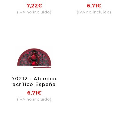
enrejado
flamenco
7,22€
6,71€
(IVA no incluido)
(IVA no incluido)
70212 - Abanico
acrílico España
torero
6,71€
(IVA no incluido)