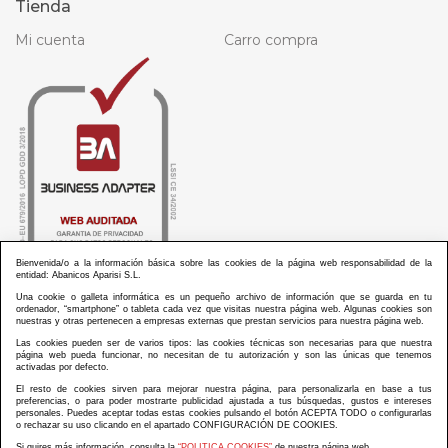
Tienda
Mi cuenta
Carro compra
Bienvenida/o a la información básica sobre las cookies de la página web responsabilidad de la
entidad: Abanicos Aparisi S.L.
Una cookie o galleta informática es un pequeño archivo de información que se guarda en tu
ordenador, “smartphone” o tableta cada vez que visitas nuestra página web. Algunas cookies son
nuestras y otras pertenecen a empresas externas que prestan servicios para nuestra página web.
Las cookies pueden ser de varios tipos: las cookies técnicas son necesarias para que nuestra
ABANICOS APARISI S.L. ha recibido por parte de La Generalitat Valenciana, la cantidad de
página web pueda funcionar, no necesitan de tu autorización y son las únicas que tenemos
100.000 € en apoyo al proyecto HISOLV/2021/3933/46 del PLAN EMPRESARIAL “PLAN RESISITIR
activadas por defecto.
PLUS”.
ABANICOS APARISI S.L. ha recibido por parte de La Generalitat Valenciana, la cantidad de 7.000
El resto de cookies sirven para mejorar nuestra página, para personalizarla en base a tus
€ en apoyo al proyecto CMARTE/2021/265/46 del PLAN AYUDAS DIRECTAS ARTESANIA “CMARTE”.
preferencias, o para poder mostrarte publicidad ajustada a tus búsquedas, gustos e intereses
personales. Puedes aceptar todas estas cookies pulsando el botón ACEPTA TODO o configurarlas
o rechazar su uso clicando en el apartado CONFIGURACIÓN DE COOKIES.
Si quires más información, consulta la
“POLITICA COOKIES”
de nuestra página web.