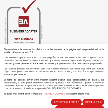
Bienvenida/o a la información básica sobre las cookies de la página web responsabilidad de la
entidad: Abanicos Aparisi S.L.
Una cookie o galleta informática es un pequeño archivo de información que se guarda en tu
ordenador, “smartphone” o tableta cada vez que visitas nuestra página web. Algunas cookies son
nuestras y otras pertenecen a empresas externas que prestan servicios para nuestra página web.
Las cookies pueden ser de varios tipos: las cookies técnicas son necesarias para que nuestra
ABANICOS APARISI S.L. ha recibido por parte de La Generalitat Valenciana, la cantidad de
página web pueda funcionar, no necesitan de tu autorización y son las únicas que tenemos
100.000 € en apoyo al proyecto HISOLV/2021/3933/46 del PLAN EMPRESARIAL “PLAN RESISITIR
activadas por defecto.
PLUS”.
ABANICOS APARISI S.L. ha recibido por parte de La Generalitat Valenciana, la cantidad de 7.000
El resto de cookies sirven para mejorar nuestra página, para personalizarla en base a tus
€ en apoyo al proyecto CMARTE/2021/265/46 del PLAN AYUDAS DIRECTAS ARTESANIA “CMARTE”.
preferencias, o para poder mostrarte publicidad ajustada a tus búsquedas, gustos e intereses
personales. Puedes aceptar todas estas cookies pulsando el botón ACEPTA TODO o configurarlas
o rechazar su uso clicando en el apartado CONFIGURACIÓN DE COOKIES.
Si quires más información, consulta la
“POLITICA COOKIES”
de nuestra página web.
Diseño y desarrollo web Im3diA comunicación
ACEPTAR TODAS
RECHAZAR