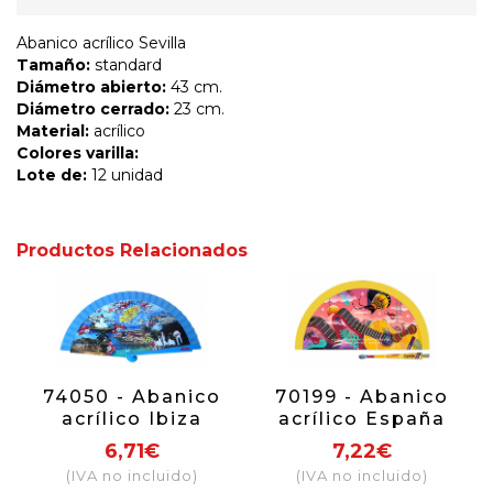
Abanico acrílico Sevilla
Tamaño:
standard
Diámetro abierto:
43 cm.
Diámetro cerrado:
23 cm.
Material:
acrílico
Colores varilla:
Lote de:
12 unidad
Productos Relacionados
74050 - Abanico
70199 - Abanico
acrílico Ibiza
acrílico España
guitarra
6,71€
7,22€
(IVA no incluido)
(IVA no incluido)