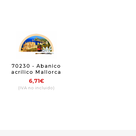
70230 - Abanico
acrílico Mallorca
tren
6,71€
(IVA no incluido)