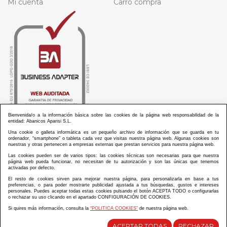
Mi cuenta
Carro compra
Bienvenida/o a la información básica sobre las cookies de la página web responsabilidad de la
entidad: Abanicos Aparisi S.L.
Una cookie o galleta informática es un pequeño archivo de información que se guarda en tu
ordenador, “smartphone” o tableta cada vez que visitas nuestra página web. Algunas cookies son
nuestras y otras pertenecen a empresas externas que prestan servicios para nuestra página web.
Las cookies pueden ser de varios tipos: las cookies técnicas son necesarias para que nuestra
ABANICOS APARISI S.L. ha recibido por parte de La Generalitat Valenciana, la cantidad de
página web pueda funcionar, no necesitan de tu autorización y son las únicas que tenemos
100.000 € en apoyo al proyecto HISOLV/2021/3933/46 del PLAN EMPRESARIAL “PLAN RESISITIR
activadas por defecto.
PLUS”.
ABANICOS APARISI S.L. ha recibido por parte de La Generalitat Valenciana, la cantidad de 7.000
El resto de cookies sirven para mejorar nuestra página, para personalizarla en base a tus
€ en apoyo al proyecto CMARTE/2021/265/46 del PLAN AYUDAS DIRECTAS ARTESANIA “CMARTE”.
preferencias, o para poder mostrarte publicidad ajustada a tus búsquedas, gustos e intereses
personales. Puedes aceptar todas estas cookies pulsando el botón ACEPTA TODO o configurarlas
o rechazar su uso clicando en el apartado CONFIGURACIÓN DE COOKIES.
Si quires más información, consulta la
“POLITICA COOKIES”
de nuestra página web.
Diseño y desarrollo web Im3diA comunicación
ACEPTAR TODAS
RECHAZAR