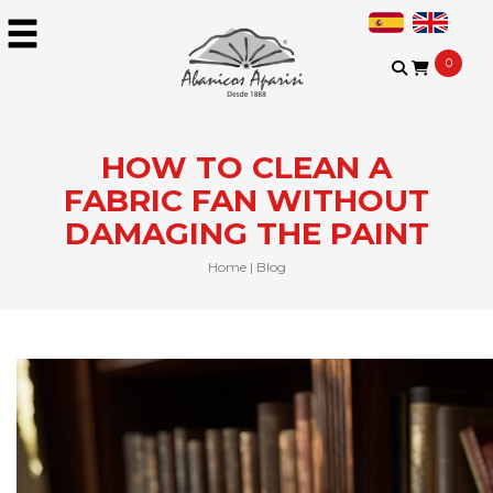
0
HOW TO CLEAN A
FABRIC FAN WITHOUT
DAMAGING THE PAINT
Home
|
Blog