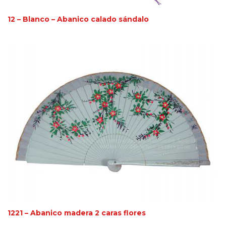
12 – Blanco – Abanico calado sándalo
1221 – Abanico madera 2 caras flores