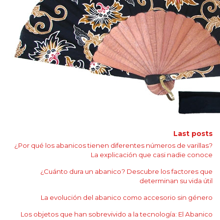
Last posts
¿Por qué los abanicos tienen diferentes números de varillas?
La explicación que casi nadie conoce
¿Cuánto dura un abanico? Descubre los factores que
determinan su vida útil
La evolución del abanico como accesorio sin género
Los objetos que han sobrevivido a la tecnología: El Abanico