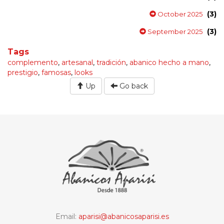
(3)
October 2025
(3)
September 2025
Tags
complemento
,
artesanal
,
tradición
,
abanico hecho a mano
,
prestigio
,
famosas
,
looks
Up
Go back
Email:
aparisi@abanicosaparisi.es