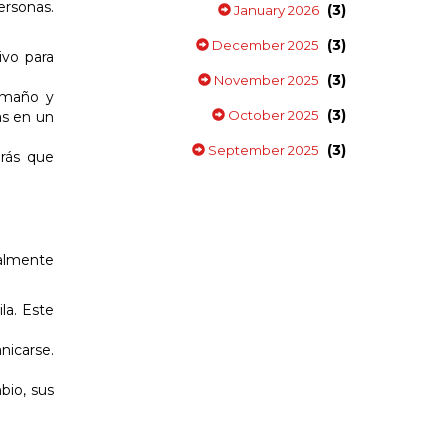
ersonas.
(3)
January 2026
(3)
December 2025
ivo para
(3)
November 2025
amaño y
(3)
October 2025
as en un
(3)
September 2025
drás que
talmente
la. Este
nicarse.
io, sus