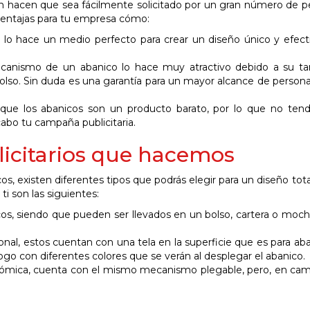
ión hacen que sea fácilmente solicitado por un gran número de p
ventajas para tu empresa cómo:
lo hace un medio perfecto para crear un diseño único y efect
ecanismo de un abanico lo hace muy atractivo debido a su t
olso. Sin duda es una garantía para un mayor alcance de person
que los abanicos son un producto barato, por lo que no ten
cabo tu campaña publicitaria.
licitarios que hacemos
s, existen diferentes tipos que podrás elegir para un diseño to
ti son las siguientes:
cos, siendo que pueden ser llevados en un bolso, cartera o mochi
onal, estos cuentan con una tela en la superficie que es para aba
ogo con diferentes colores que se verán al desplegar el abanico.
mica, cuenta con el mismo mecanismo plegable, pero, en camb