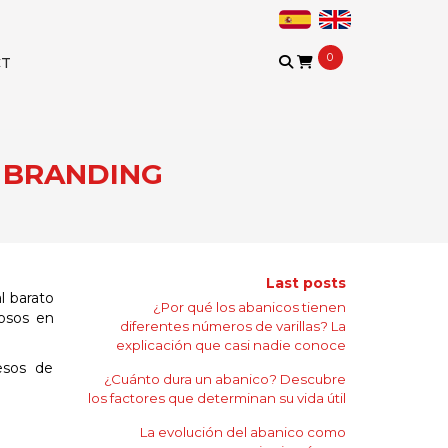
0
CT
E BRANDING
Last posts
l barato
¿Por qué los abanicos tienen
rosos en
diferentes números de varillas? La
explicación que casi nadie conoce
cesos de
¿Cuánto dura un abanico? Descubre
los factores que determinan su vida útil
La evolución del abanico como