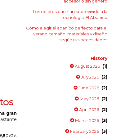
accesorio sin género
Los objetos que han sobrevivido a la
tecnología: El Abanico
Cómo elegir el abanico perfecto para el
verano: tamaño, materiales y diseño
según tus necesidades
History
(1)
August 2026
(2)
July 2026
(2)
June 2026
(2)
tos
May 2026
(2)
April 2026
na gran
bastante
(3)
March 2026
(3)
February 2026
ngresos,