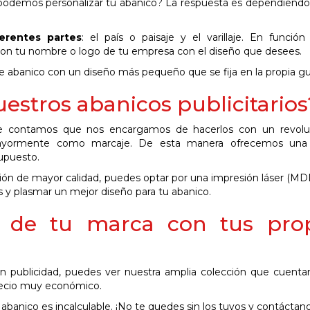
podemos personalizar tu abanico? La respuesta es dependiend
erentes partes
: el país o paisaje y el varillaje. En funció
a con tu nombre o logo de tu empresa con el diseño que desees.
 de abanico con un diseño más pequeño que se fija en la propia gu
stros abanicos publicitarios
, te contamos que nos encargamos de hacerlos con un revoluc
ayormente como marcaje. De esta manera ofrecemos una 
upuesto.
ción de mayor calidad, puedes optar por una impresión láser (MD
s y plasmar un mejor diseño para tu abanico.
s de tu marca con tus pro
con publicidad, puedes ver nuestra amplia colección que cuenta
precio muy económico.
 abanico es incalculable. ¡No te quedes sin los tuyos y contáctano