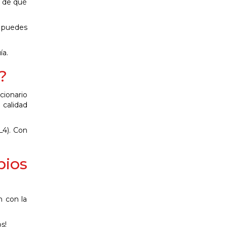
o de qué
n puedes
ía.
?
ionario
calidad
L4). Con
pios
n con la
s!