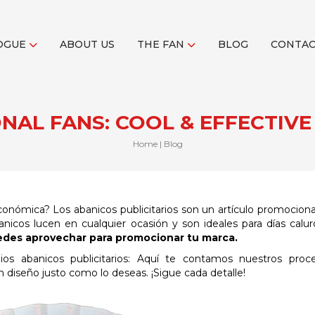
OGUE
ABOUT US
THE FAN
BLOG
CONTA
AL FANS: COOL & EFFECTIV
Home
|
Blog
conómica? Los abanicos publicitarios son un artículo promociona
nicos lucen en cualquier ocasión y son ideales para días calu
des aprovechar para promocionar tu marca.
pios abanicos publicitarios: Aquí te contamos nuestros pro
 diseño justo como lo deseas. ¡Sigue cada detalle!