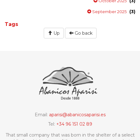
(3)
October 2025
(3)
September 2025
Tags
Up
Go back
Email:
aparisi@abanicosaparisi.es
Tel:
+34 96 151 02 89
That small company that was born in the shelter of a select