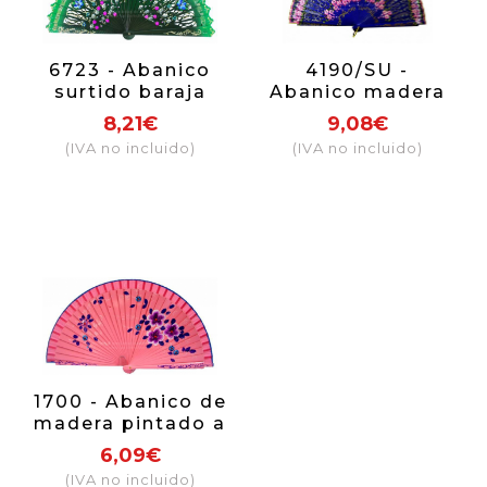
6723 - Abanico
4190/SU -
surtido baraja
Abanico madera
flores 2 caras
lujo pintado a
8,21€
9,08€
mano 2 caras
(IVA no incluido)
(IVA no incluido)
1700 - Abanico de
madera pintado a
mano dos caras.
6,09€
(IVA no incluido)