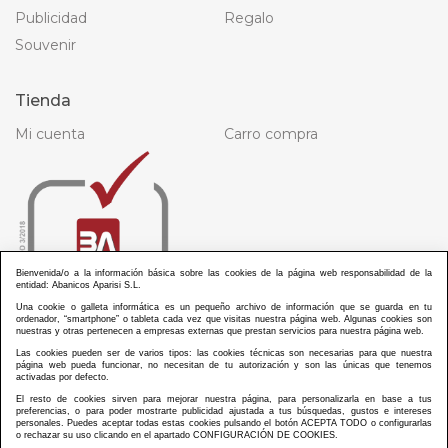
Publicidad
Regalo
Souvenir
Tienda
Mi cuenta
Carro compra
Bienvenida/o a la información básica sobre las cookies de la página web responsabilidad de la
entidad: Abanicos Aparisi S.L.
Una cookie o galleta informática es un pequeño archivo de información que se guarda en tu
ordenador, “smartphone” o tableta cada vez que visitas nuestra página web. Algunas cookies son
nuestras y otras pertenecen a empresas externas que prestan servicios para nuestra página web.
Las cookies pueden ser de varios tipos: las cookies técnicas son necesarias para que nuestra
página web pueda funcionar, no necesitan de tu autorización y son las únicas que tenemos
activadas por defecto.
El resto de cookies sirven para mejorar nuestra página, para personalizarla en base a tus
preferencias, o para poder mostrarte publicidad ajustada a tus búsquedas, gustos e intereses
personales. Puedes aceptar todas estas cookies pulsando el botón ACEPTA TODO o configurarlas
o rechazar su uso clicando en el apartado CONFIGURACIÓN DE COOKIES.
ABANICOS APARISI S.L. ha recibido por parte de La Generalitat Valenciana, la cantidad de