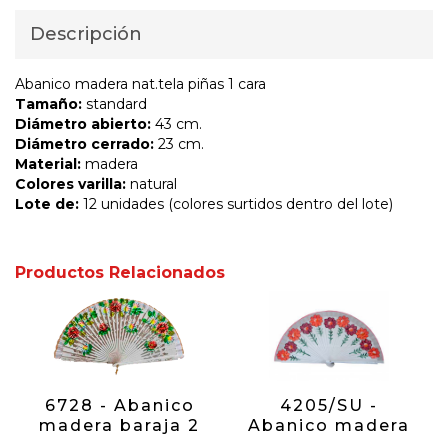
Descripción
Abanico madera nat.tela piñas 1 cara
Tamaño:
standard
Diámetro abierto:
43 cm.
Diámetro cerrado:
23 cm.
Material:
madera
Colores varilla:
natural
Lote de:
12 unidades (colores surtidos dentro del lote)
Productos Relacionados
6728 - Abanico
4205/SU -
madera baraja 2
Abanico madera
caras (colores
flores 1 cara