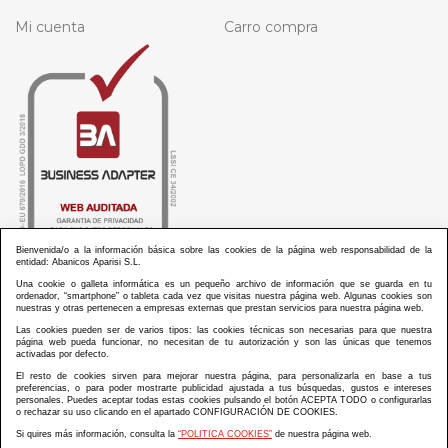
Mi cuenta
Carro compra
Bienvenida/o a la información básica sobre las cookies de la página web responsabilidad de la
entidad: Abanicos Aparisi S.L.
Una cookie o galleta informática es un pequeño archivo de información que se guarda en tu
ordenador, “smartphone” o tableta cada vez que visitas nuestra página web. Algunas cookies son
nuestras y otras pertenecen a empresas externas que prestan servicios para nuestra página web.
Las cookies pueden ser de varios tipos: las cookies técnicas son necesarias para que nuestra
ABANICOS APARISI S.L. ha recibido por parte de La Generalitat Valenciana, la cantidad de
página web pueda funcionar, no necesitan de tu autorización y son las únicas que tenemos
100.000 € en apoyo al proyecto HISOLV/2021/3933/46 del PLAN EMPRESARIAL “PLAN RESISITIR
activadas por defecto.
PLUS”.
ABANICOS APARISI S.L. ha recibido por parte de La Generalitat Valenciana, la cantidad de 7.000
El resto de cookies sirven para mejorar nuestra página, para personalizarla en base a tus
€ en apoyo al proyecto CMARTE/2021/265/46 del PLAN AYUDAS DIRECTAS ARTESANIA “CMARTE”.
preferencias, o para poder mostrarte publicidad ajustada a tus búsquedas, gustos e intereses
personales. Puedes aceptar todas estas cookies pulsando el botón ACEPTA TODO o configurarlas
o rechazar su uso clicando en el apartado CONFIGURACIÓN DE COOKIES.
Si quires más información, consulta la
“POLITICA COOKIES”
de nuestra página web.