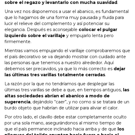
sobre el regazo y levantarlo con mucha suavidad
.
Una vez nos disponemos a usar el abanico, es fundamental
que lo hagamos de una forma muy pausada y fluida para
lucir el relieve del complemento y así potenciar su
elegancia. Después es aconsejable
colocar el pulgar
izquierdo sobre el varillaje
y empujarlo lenta pero
firmemente.
Mientras vamos empujando el varillaje comprobaremos que
el país decorativo se va dejando mostrar con cuidado ante
las personas que tenemos a nuestro alrededor. Aquí
debemos ser precavidos, ya que lo más correcto es
dejar
las últimas tres varillas totalmente cerradas
.
La razón por la que no tendríamos que desplegar las
últimas tres varillas se debe a que, en tiempos antiguos,
las
altas sociedades abrían el abanico a modo de
sugerencia
, dejándolo “caer”, y no como si se tratara de un
burdo objeto que habrían de utilizar para aliviar el calor.
Por otro lado, el clavillo debe estar completamente oculto
por una sola mano, asegurándonos al mismo tiempo de
que el país permanece inclinado hacia arriba y de que
los
pliegues del tejido apuntan hacia fuera o hacia el