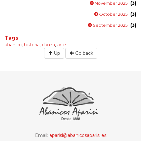
(3)
November 2025
(3)
October 2025
(3)
September 2025
Tags
abanico
,
historia
,
danza
,
arte
Up
Go back
Email:
aparisi@abanicosaparisi.es