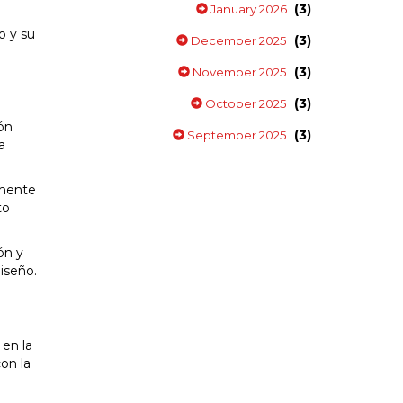
(3)
January 2026
o y su
(3)
December 2025
(3)
November 2025
(3)
October 2025
ión
(3)
September 2025
a
amente
to
ón y
iseño.
 en la
on la