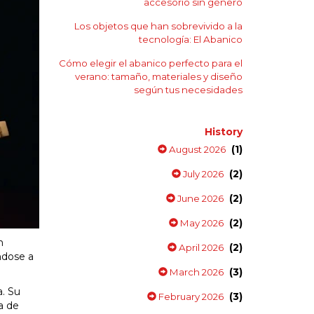
accesorio sin género
Los objetos que han sobrevivido a la
tecnología: El Abanico
Cómo elegir el abanico perfecto para el
verano: tamaño, materiales y diseño
según tus necesidades
History
(1)
August 2026
(2)
July 2026
(2)
June 2026
(2)
May 2026
n
(2)
April 2026
ándose a
(3)
March 2026
a. Su
(3)
February 2026
a de