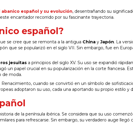
l abanico español y su evolución
, desentrañando su significad
ste encantador recorrido por su fascinante trayectoria.
anico español?
que se cree que se remonta a la antigua
China
y
Japón
. La vers
pón que se popularizó en el siglo VII. Sin embargo, fue en Europ
ros jesuitas
a principios del siglo XV. Su uso se expandió rápid
ugó un papel crucial en su popularización en la corte francesa. Es
io de moda.
l Renacimiento, cuando se convirtió en un símbolo de sofisticaci
uropeas adoptaron su uso, cada una aportando su propio estilo y d
spañol
historia de la península ibérica. Se considera que su uso comenzó
milares para refrescarse. Sin embargo, su verdadero auge llegó c