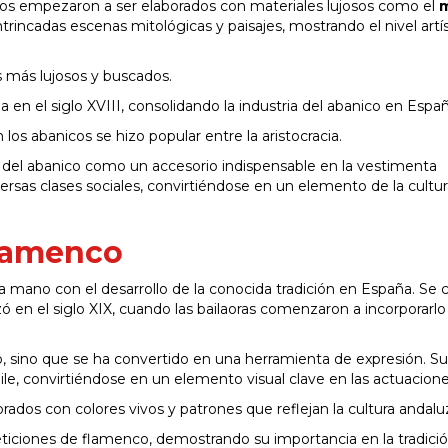
cos empezaron a ser elaborados con materiales lujosos como el
m
ntrincadas escenas mitológicas y paisajes, mostrando el nivel artí
s más lujosos y buscados.
a en el siglo XVIII, consolidando la industria del abanico en Españ
los abanicos se hizo popular entre la aristocracia.
to del abanico como un accesorio indispensable en la vestimenta
ersas clases sociales, convirtiéndose en un elemento de la cultu
flamenco
la mano con el desarrollo de la conocida tradición en España. Se 
en el siglo XIX, cuando las bailaoras comenzaron a incorporarl
o, sino que se ha convertido en una herramienta de expresión. Su
aile, convirtiéndose en un elemento visual clave en las actuacione
rados con colores vivos y patrones que reflejan la cultura andalu
peticiones de flamenco, demostrando su importancia en la tradició