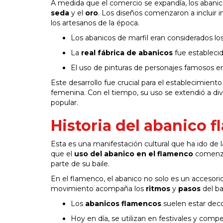
A medida que el comercio se expandía, los abani
seda
y el
oro
. Los diseños comenzaron a incluir i
los artesanos de la época.
Los abanicos de marfil eran considerados lo
La
real fábrica de abanicos
fue establecid
El uso de pinturas de personajes famosos en 
Este desarrollo fue crucial para el establecimien
femenina. Con el tiempo, su uso se extendió a div
popular.
Historia del abanico 
Esta es una manifestación cultural que ha ido de 
que el
uso del abanico en el flamenco
comenzó 
parte de su baile.
En el flamenco, el abanico no solo es un accesori
movimiento acompaña los
ritmos
y
pasos
del b
Los
abanicos flamencos
suelen estar deco
Hoy en día, se utilizan en festivales y com