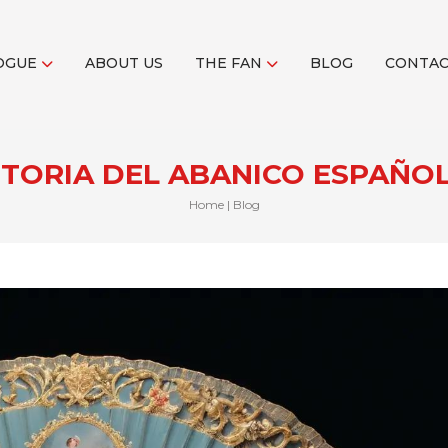
OGUE
ABOUT US
THE FAN
BLOG
CONTA
STORIA DEL ABANICO ESPAÑOL
Home
|
Blog