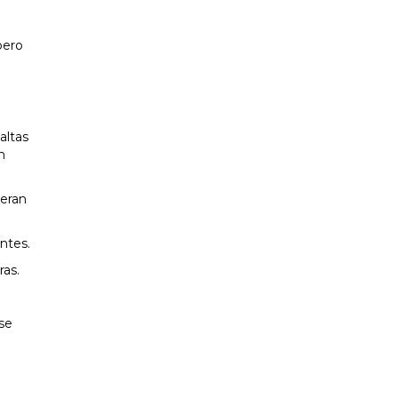
pero
altas
n
 eran
ntes.
ras.
se