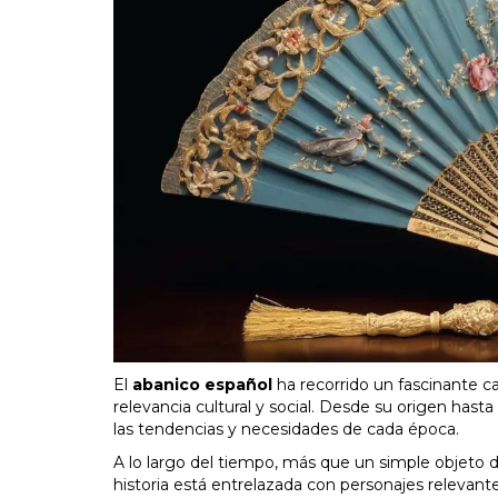
El
abanico español
ha recorrido un fascinante ca
relevancia cultural y social. Desde su origen hast
las tendencias y necesidades de cada época.
A lo largo del tiempo, más que un simple objeto de
historia está entrelazada con personajes relevante