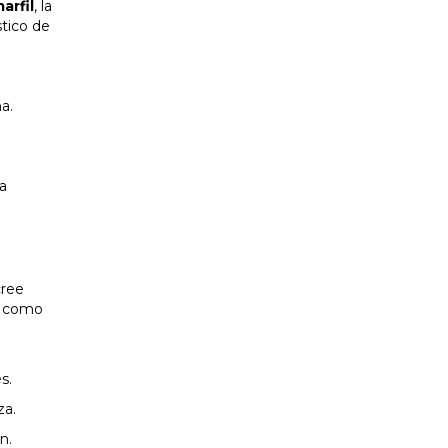
arfil
, la
stico de
a.
ra
cree
o como
s.
za.
n.