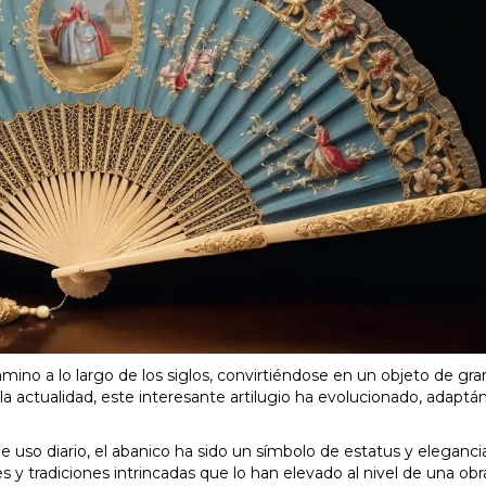
mino a lo largo de los siglos, convirtiéndose en un objeto de gra
a la actualidad, este interesante artilugio ha evolucionado, adapt
 uso diario, el abanico ha sido un símbolo de estatus y eleganci
s y tradiciones intrincadas que lo han elevado al nivel de una obr