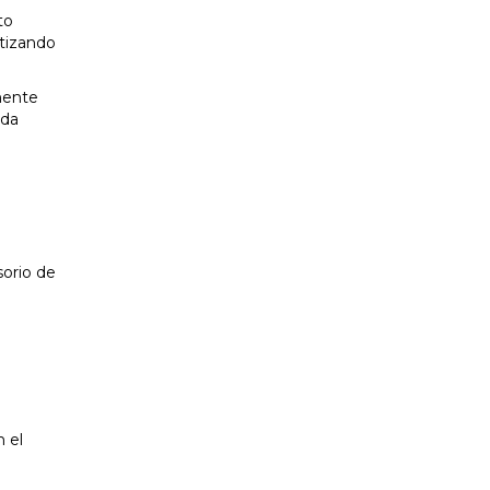
to
ntizando
mente
ida
sorio de
 el