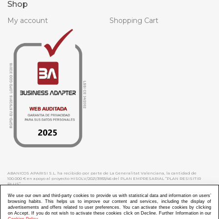
Shop
My account
Shopping Cart
ABANICOS APARISI S.L. ha recibido por parte de La Generalitat Valenciana, la cantidad de
100.000 € en apoyo al proyecto HISOLV/2021/3933/46 del PLAN EMPRESARIAL “PLAN RESISITIR
PLUS”.
ABANICOS APARISI S.L. ha recibido por parte de La Generalitat Valenciana, la cantidad de 7.000
€ en apoyo al proyecto CMARTE/2021/265/46 del PLAN AYUDAS DIRECTAS ARTESANIA “CMARTE”.
We use our own and third-party cookies to provide us with statistical data and information on users’
browsing habits. This helps us to improve our content and services, including the display of
advertisements and offers related to user preferences. You can activate these cookies by clicking
on Accept. If you do not wish to activate these cookies click on Decline. Further Information in our