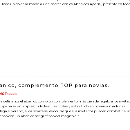
n. Todo unido de la mano a una marca con es Abanicos Aparisi, presente en todo
banico, complemento TOP para novias.
407
veces
ía definimos el abanico como un complemento más bien de regalo a los invitad
 España es un imprescindible en las bodas y sobre todo en novias y madrinas.
ega el verano, a los novios se les ocurre que sus invitados pueden combatir el s
aneo con un abanico serigrafiado del mágico día.