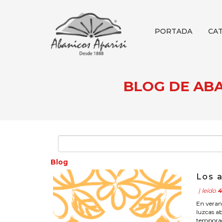
PORTADA
CA
BLOG DE ABAN
Blog
Los 
| leído
4
En veran
luzcas a
temporada