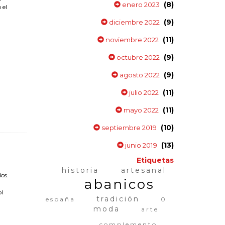
(8)
enero 2023
 el
(9)
diciembre 2022
(11)
noviembre 2022
(9)
octubre 2022
(9)
agosto 2022
(11)
julio 2022
(11)
mayo 2022
(10)
septiembre 2019
(13)
junio 2019
Etiquetas
historia
artesanal
os.
abanicos
ol
tradición
españa
0
moda
arte
complemento