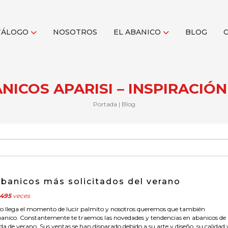
TÁLOGO
NOSOTROS
EL ABANICO
BLOG
ICOS APARISI – INSPIRACIÓN
Portada
|
Blog
abanicos más solicitados del verano
495
veces
o llega el momento de lucir palmito y nosotros queremos que también
banico. Constantemente te traemos las novedades y tendencias en abanicos de 
 de verano. Sus ventas se han disparado debido a su arte y diseño, su calidad 