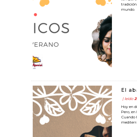
tradició
mundo.
El a
| leído
2
Hoy en d
Pero, en
Cuando ll
mediterr