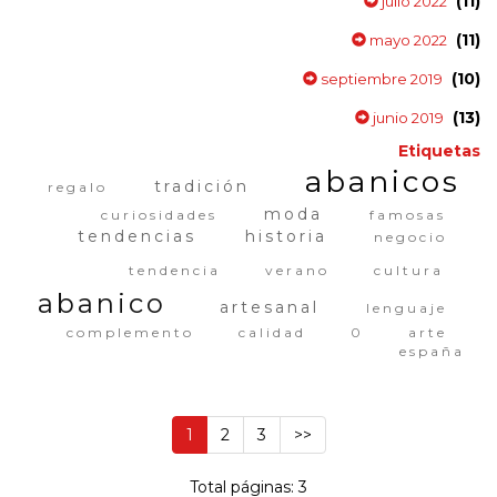
(11)
julio 2022
(11)
mayo 2022
(10)
septiembre 2019
(13)
junio 2019
Etiquetas
abanicos
tradición
regalo
moda
curiosidades
famosas
tendencias
historia
negocio
tendencia
verano
cultura
abanico
artesanal
lenguaje
complemento
calidad
0
arte
españa
1
2
3
>>
Total páginas: 3