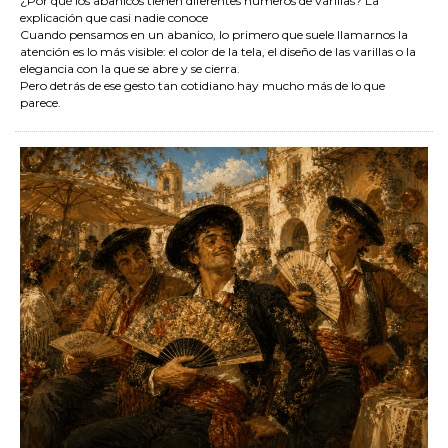
¿Por qué los abanicos tienen diferentes números de varillas? La
explicación que casi nadie conoce
Cuando pensamos en un abanico, lo primero que suele llamarnos la
atención es lo más visible: el color de la tela, el diseño de las varillas o la
elegancia con la que se abre y se cierra.
Pero detrás de ese gesto tan cotidiano hay mucho más de lo que
parece.