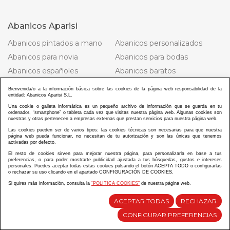
Abanicos Aparisi
Abanicos pintados a mano
Abanicos personalizados
Abanicos para novia
Abanicos para bodas
Abanicos españoles
Abanicos baratos
Condiciones de compra
Aviso legal
Bienvenida/o a la información básica sobre las cookies de la página web responsabilidad de la
entidad: Abanicos Aparisi S.L.
Política cookies
Política privacidad
Una cookie o galleta informática es un pequeño archivo de información que se guarda en tu
Política de redes sociales
Política de solicitudes de
ordenador, “smartphone” o tableta cada vez que visitas nuestra página web. Algunas cookies son
nuestras y otras pertenecen a empresas externas que prestan servicios para nuestra página web.
empleo
Las cookies pueden ser de varios tipos: las cookies técnicas son necesarias para que nuestra
Mapa web
página web pueda funcionar, no necesitan de tu autorización y son las únicas que tenemos
activadas por defecto.
El resto de cookies sirven para mejorar nuestra página, para personalizarla en base a tus
preferencias, o para poder mostrarte publicidad ajustada a tus búsquedas, gustos e intereses
Catálogo
personales. Puedes aceptar todas estas cookies pulsando el botón ACEPTA TODO o configurarlas
o rechazar su uso clicando en el apartado CONFIGURACIÓN DE COOKIES.
Publicidad
Regalo
Si quires más información, consulta la
“POLITICA COOKIES”
de nuestra página web.
Souvenir
ACEPTAR TODAS
RECHAZAR
CONFIGURAR PREFERENCIAS
Tienda